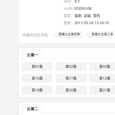
评分：
9.3
imdb:
tt5050108
类型：
喜剧
动画
冒险
更新：
2017-05-28 13:16:10
星蝶公主第四季
星蝶公主第三季
你是否也在
寻找
：
云播一
第01集
第02集
第03集
第10集
第11集
第12集
第19集
第20集
第21集
云播二