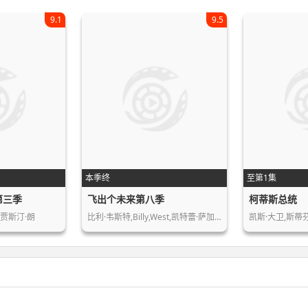
9.1
9.5
本季终
至第1集
第三季
飞出个未来第八季
柯蒂斯总统
,贾斯汀·朗
比利·韦斯特,Billy,West,凯特蕾·萨加…
凯斯·大卫,斯蒂