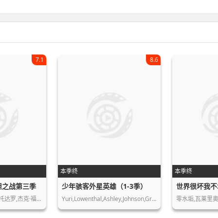
7.1
8.6
本季终
本季终
坦之战第三季
少年骇客外星英雄（1-3季）
世界很坏我不
托达罗,杰克·福…
Yuri,Lowenthal,Ashley,Johnson,Greg,C…