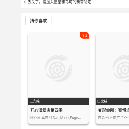
中丢失了。请加入星星和马可的新冒险吧
猜你喜欢
9.2
已完结
已完结
开心汉堡店第四季
变形金刚：赛博
H·乔恩·本杰明,Dan,Mintz,Euge…
杰森·马诺查,弗兰克·