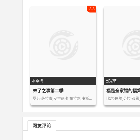
8.8
本季终
已完结
未了之事第二季
福是全家福的福
罗莎·萨拉查,安吉丽卡·布拉尔,康斯坦…
比尔·伯尔,劳拉·邓恩
网友评论