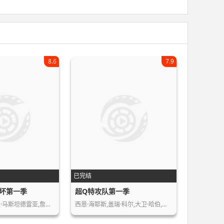
8.6
7.9
已完结
坏第一季
超Q特攻队第一季
零水垢,瓦莱里奥·马斯坦德雷亚,詹姆斯…
西恩·海耶斯,盖瑞·科尔,大卫·哈伯,…