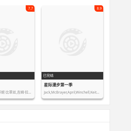
7.7
8.9
已完结
星际漫步第一季
芬妮·比翠丝,吉姆·拉…
Jack,McBrayer,April,Winchell,Keith,F…