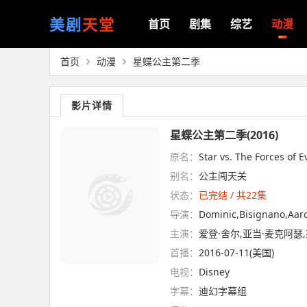
美剧
天堂
首页
剧集
综艺
动漫
首页
动漫
星蝶公主第二季
影片详情
星蝶公主第二季(2016)
原名：
Star vs. The Forces of E
别名：
公主闯天关
状态：
已完结 / 共22集
导演：
Dominic,Bisignano,Aa
主演：
爱登·舍尔,亚当·麦克阿瑟
首播：
2016-07-11(美国)
电视：
Disney
字幕：
迪幻字幕组